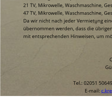
21 TV, Mikrowelle, Waschmaschine, Ges
47 TV, Mikrowelle, Waschmaschine, Ges
Da wir nicht nach jeder Vermietung ein
übernommen werden, dass die übrigen E
mit entsprechenden Hinweisen, um mögli
Gü
Tel.: 02051 506
E-mail: 
c.kr